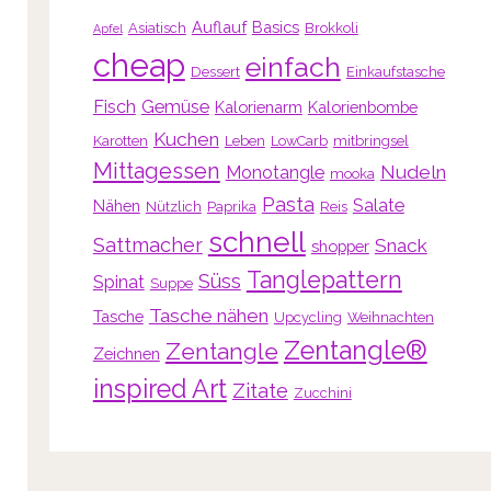
Auflauf
Basics
Asiatisch
Brokkoli
Apfel
cheap
einfach
Dessert
Einkaufstasche
Fisch
Gemüse
Kalorienarm
Kalorienbombe
Kuchen
Karotten
Leben
LowCarb
mitbringsel
Mittagessen
Nudeln
Monotangle
mooka
Pasta
Salate
Nähen
Nützlich
Paprika
Reis
schnell
Sattmacher
Snack
shopper
Tanglepattern
Süss
Spinat
Suppe
Tasche nähen
Tasche
Upcycling
Weihnachten
Zentangle®
Zentangle
Zeichnen
inspired Art
Zitate
Zucchini