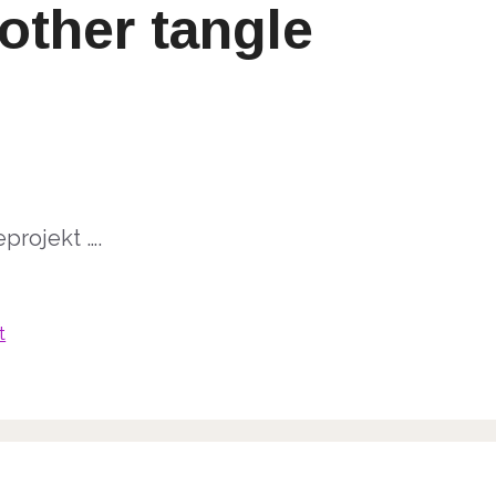
other tangle
eprojekt ….
t