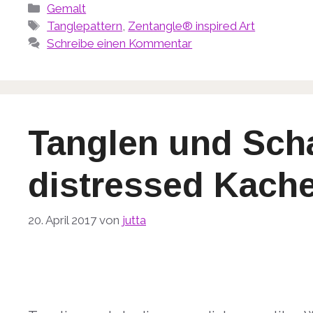
Kategorien
Gemalt
Schlagwörter
Tanglepattern
,
Zentangle® inspired Art
Schreibe einen Kommentar
Tanglen und Scha
distressed Kache
20. April 2017
von
jutta