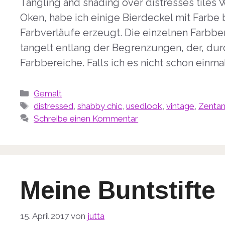
Tangling and shading over distresses tiles 
Oken, habe ich einige Bierdeckel mit Farbe 
Farbverläufe erzeugt. Die einzelnen Farbber
tangelt entlang der Begrenzungen, der, dur
Farbbereiche. Falls ich es nicht schon einma
Kategorien
Gemalt
Schlagwörter
distressed
,
shabby chic
,
usedlook
,
vintage
,
Zentan
Schreibe einen Kommentar
Meine Buntstifte
15. April 2017
von
jutta