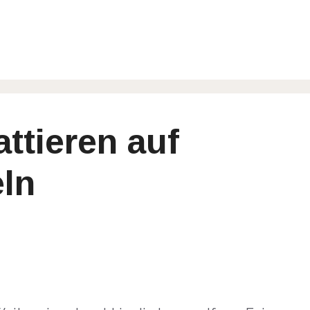
ttieren auf
ln