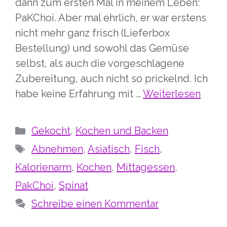
dann zum ersten Mal in meinem Leben:
PaKChoi. Aber mal ehrlich, er war erstens
nicht mehr ganz frisch (Lieferbox
Bestellung) und sowohl das Gemüse
selbst, als auch die vorgeschlagene
Zubereitung, auch nicht so prickelnd. Ich
habe keine Erfahrung mit …
Weiterlesen
Kategorien
Gekocht
,
Kochen und Backen
Schlagwörter
Abnehmen
,
Asiatisch
,
Fisch
,
Kalorienarm
,
Kochen
,
Mittagessen
,
PakChoi
,
Spinat
Schreibe einen Kommentar