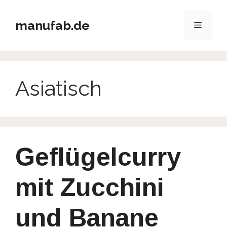
Zum
Inhalt
manufab.de
Menü
springen
Asiatisch
Geflügelcurry
mit Zucchini
und Banane