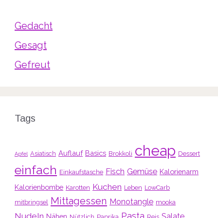
Gedacht
Gesagt
Gefreut
Tags
cheap
Auflauf
Basics
Asiatisch
Brokkoli
Dessert
Apfel
einfach
Fisch
Gemüse
Kalorienarm
Einkaufstasche
Kuchen
Kalorienbombe
Karotten
Leben
LowCarb
Mittagessen
Monotangle
mitbringsel
mooka
Pasta
Nudeln
Salate
Nähen
Nützlich
Paprika
Reis