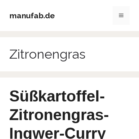
Zum
Inhalt
manufab.de
Menü
springen
Zitronengras
Süßkartoffel-
Zitronengras-
Ingwer-Curry