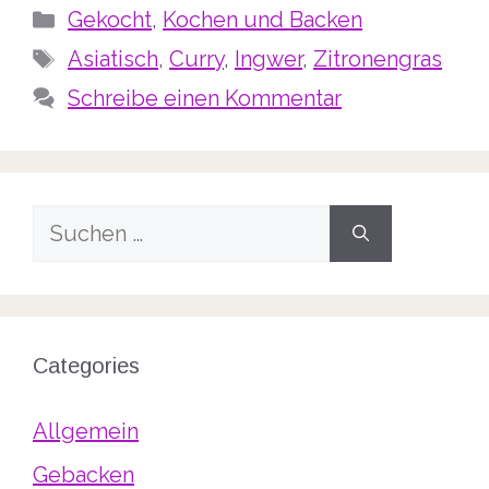
Kategorien
Gekocht
,
Kochen und Backen
Schlagwörter
Asiatisch
,
Curry
,
Ingwer
,
Zitronengras
Schreibe einen Kommentar
Suche
nach:
Categories
Allgemein
Gebacken