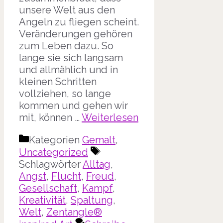
unsere Welt aus den
Angeln zu fliegen scheint.
Veränderungen gehören
zum Leben dazu. So
lange sie sich langsam
und allmählich und in
kleinen Schritten
vollziehen, so lange
kommen und gehen wir
mit, können …
Weiterlesen
Kategorien
Gemalt
,
Uncategorized
Schlagwörter
Alltag
,
Angst
,
Flucht
,
Freud
,
Gesellschaft
,
Kampf
,
Kreativität
,
Spaltung
,
Welt
,
Zentangle®