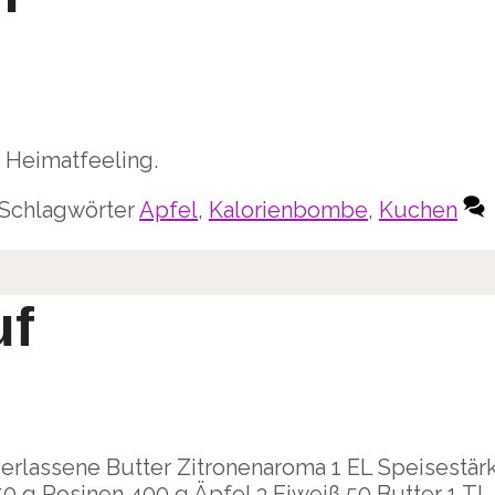
 Heimatfeeling.
Schlagwörter
Apfel
,
Kalorienbombe
,
Kuchen
uf
erlassene Butter Zitronenaroma 1 EL Speisestär
50 g Rosinen 400 g Äpfel 3 Eiweiß 50 Butter 1 TL