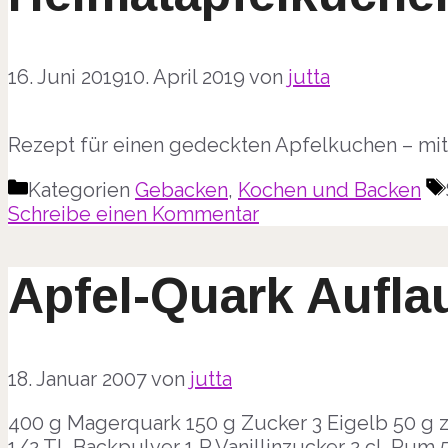
16. Juni 2019
10. April 2019
von
jutta
Rezept für einen gedeckten Apfelkuchen – mit
Kategorien
Gebacken
,
Kochen und Backen
Schreibe einen Kommentar
Apfel-Quark Aufla
18. Januar 2007
von
jutta
400 g Magerquark 150 g Zucker 3 Eigelb 50 g z
1/2 TL Backpulver 1 P Vanillinzucker 2 cl. Rum 