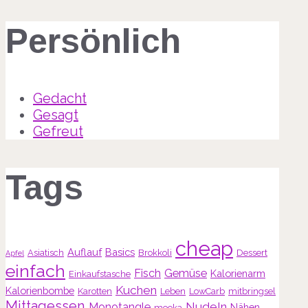
Persönlich
Gedacht
Gesagt
Gefreut
Tags
cheap
Auflauf
Basics
Asiatisch
Brokkoli
Dessert
Apfel
einfach
Fisch
Gemüse
Kalorienarm
Einkaufstasche
Kuchen
Kalorienbombe
Karotten
Leben
LowCarb
mitbringsel
Mittagessen
Nudeln
Monotangle
Nähen
mooka