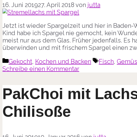
16. Juni 2019
27. April 2018
von
jutta
Jetzt ist wieder Spargelzeit und hier in Bade
Kind habe ich Spargel nie gemocht, kein Wunde
meist nur aus dem Glas. Früher jedenfalls. Es
überwinden und mit frischem Spargel einen zw
Kategorien
Schlagwörter
Gekocht
,
Kochen und Backen
Fisch
,
Gemüs
Schreibe einen Kommentar
PakChoi mit Lachs
Chilisoße
16. Juni 2019
10. Januar 2016
von
jutta