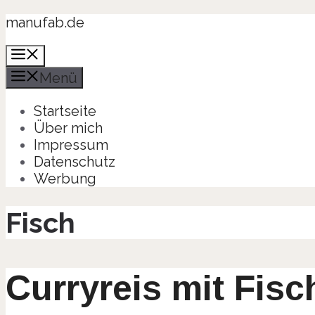
Zum
manufab.de
Inhalt
Menü
springen
Menü
Startseite
Über mich
Impressum
Datenschutz
Werbung
Fisch
Curryreis mit Fisc