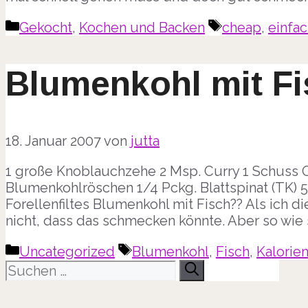
Kategorien
Schlagwörter
Gekocht
,
Kochen und Backen
cheap
,
einfa
Blumenkohl mit F
18. Januar 2007
von
jutta
1 große Knoblauchzehe 2 Msp. Curry 1 Schuss O
Blumenkohlröschen 1/4 Pckg. Blattspinat (TK) 5
Forellenfiltes Blumenkohl mit Fisch?? Als ich di
nicht, dass das schmecken könnte. Aber so wie 
Kategorien
Schlagwörter
Uncategorized
Blumenkohl
,
Fisch
,
Kalorie
Suche
nach: