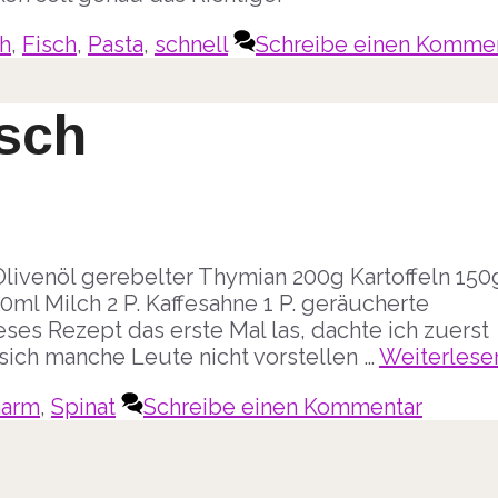
ch
,
Fisch
,
Pasta
,
schnell
Schreibe einen Komme
isch
livenöl gerebelter Thymian 200g Kartoffeln 150
0ml Milch 2 P. Kaffesahne 1 P. geräucherte
eses Rezept das erste Mal las, dachte ich zuerst
sich manche Leute nicht vorstellen …
Weiterlese
narm
,
Spinat
Schreibe einen Kommentar