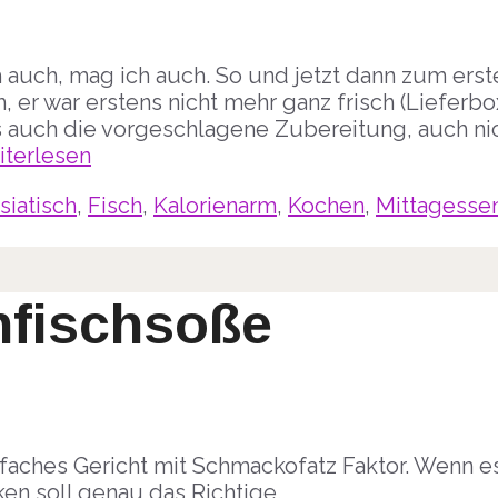
h auch, mag ich auch. So und jetzt dann zum erst
 er war erstens nicht mehr ganz frisch (Lieferbo
s auch die vorgeschlagene Zubereitung, auch ni
terlesen
siatisch
,
Fisch
,
Kalorienarm
,
Kochen
,
Mittagesse
nfischsoße
infaches Gericht mit Schmackofatz Faktor. Wenn e
n soll genau das Richtige.