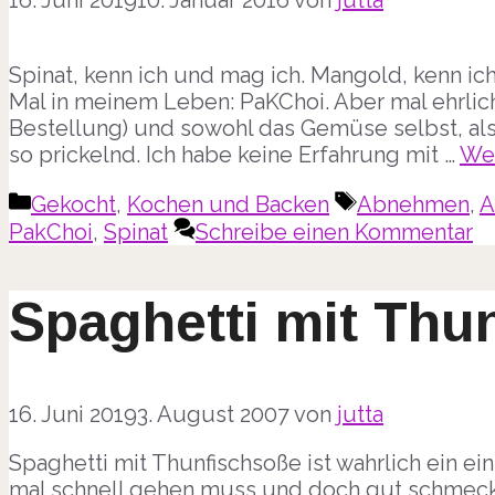
Spinat, kenn ich und mag ich. Mangold, kenn ic
Mal in meinem Leben: PaKChoi. Aber mal ehrlich,
Bestellung) und sowohl das Gemüse selbst, al
so prickelnd. Ich habe keine Erfahrung mit …
Wei
Kategorien
Schlagwörter
Gekocht
,
Kochen und Backen
Abnehmen
,
A
PakChoi
,
Spinat
Schreibe einen Kommentar
Spaghetti mit Thu
16. Juni 2019
3. August 2007
von
jutta
Spaghetti mit Thunfischsoße ist wahrlich ein e
mal schnell gehen muss und doch gut schmecke