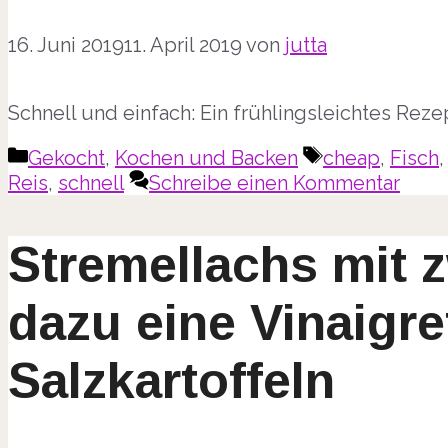
16. Juni 2019
11. April 2019
von
jutta
Schnell und einfach: Ein frühlingsleichtes Rezep
Kategorien
Schlagwörter
Gekocht
,
Kochen und Backen
cheap
,
Fisch
Reis
,
schnell
Schreibe einen Kommentar
Stremellachs mit z
dazu eine Vinaigre
Salzkartoffeln