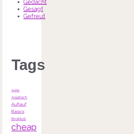
Gedacht
Gesagt
Gefreut
Tags
Apfel
Asiatisch
Auflauf
Basics
Brokkoli
cheap