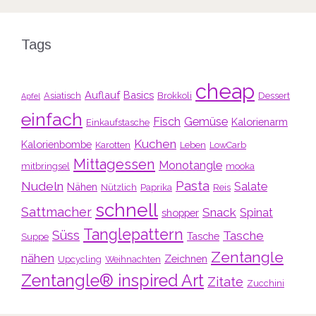
Tags
cheap
Auflauf
Basics
Asiatisch
Brokkoli
Dessert
Apfel
einfach
Fisch
Gemüse
Kalorienarm
Einkaufstasche
Kuchen
Kalorienbombe
Karotten
Leben
LowCarb
Mittagessen
Monotangle
mitbringsel
mooka
Pasta
Nudeln
Salate
Nähen
Nützlich
Paprika
Reis
schnell
Sattmacher
Snack
Spinat
shopper
Tanglepattern
Süss
Tasche
Tasche
Suppe
Zentangle
nähen
Zeichnen
Upcycling
Weihnachten
Zentangle® inspired Art
Zitate
Zucchini