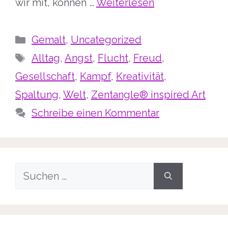
wir mit, können …
Weiterlesen
Kategorien
Gemalt
,
Uncategorized
Schlagwörter
Alltag
,
Angst
,
Flucht
,
Freud
,
Gesellschaft
,
Kampf
,
Kreativität
,
Spaltung
,
Welt
,
Zentangle® inspired Art
Schreibe einen Kommentar
Suche
nach: