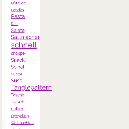
Nützlich
Paprika
Pasta
Reis
Salate
Sattmacher
schnell
shopper
Snack
Spinat
Suppe
Süss
Tanglepattern
Tasche
Tasche
nähen
Upcycling
Weihnachten