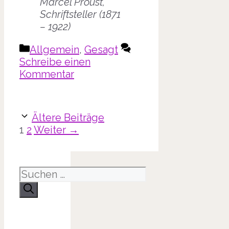
Marcel Proust,
Schriftsteller (1871
– 1922)
Kategorien
Allgemein
,
Gesagt
Schreibe einen
Kommentar
Ältere Beiträge
Seite
Seite
1
2
Weiter
→
Suche
nach: