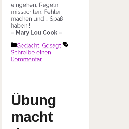
eingehen, Regeln
missachten, Fehler
machen und … Spaß
haben !
– Mary Lou Cook –
Kategorien
Gedacht
,
Gesagt
Schreibe einen
Kommentar
Übung
macht