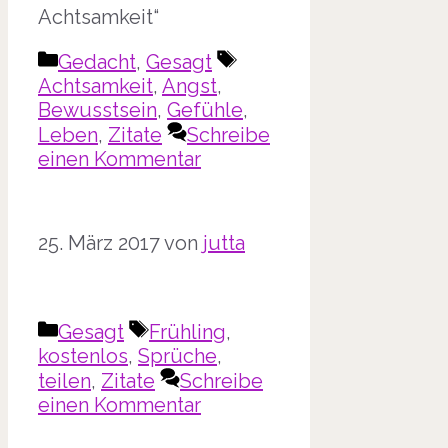
Achtsamkeit“
Kategorien
Schlagwörter
Gedacht
,
Gesagt
Achtsamkeit
,
Angst
,
Bewusstsein
,
Gefühle
,
Leben
,
Zitate
Schreibe
einen Kommentar
25. März 2017
von
jutta
Kategorien
Schlagwörter
Gesagt
Frühling
,
kostenlos
,
Sprüche
,
teilen
,
Zitate
Schreibe
einen Kommentar