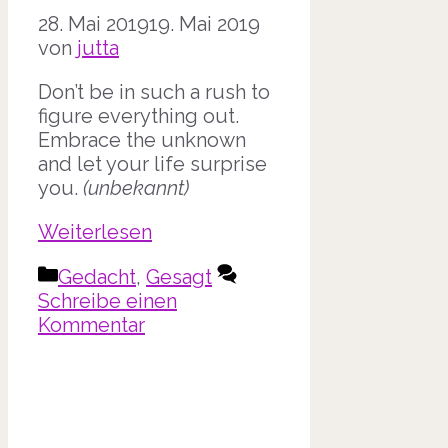
28. Mai 2019
19. Mai 2019
von
jutta
Don’t be in such a rush to
figure everything out.
Embrace the unknown
and let your life surprise
you.
(unbekannt)
Weiterlesen
Kategorien
Gedacht
,
Gesagt
Schreibe einen
Kommentar