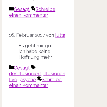
Kategorien
Gesagt
Schreibe
einen Kommentar
16. Februar 2017
von
jutta
Es geht mir gut.
Ich habe keine
Hoffnung mehr.
Kategorien
Schlagwörter
Gesagt
desillusioniert
,
Illusionen
,
live
,
psyche
Schreibe
einen Kommentar