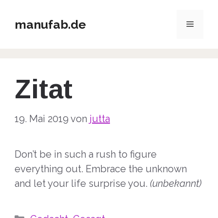
Zum
Inhalt
manufab.de
Menü
springen
Zitat
19. Mai 2019
von
jutta
Don’t be in such a rush to figure
everything out. Embrace the unknown
and let your life surprise you.
(unbekannt)
Kategorien