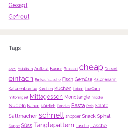
Gesagt
Gefreut
Tags
cheap
Auflauf
Basics
Asiatisch
Brokkoli
Dessert
Apfel
einfach
Fisch
Gemüse
Kalorienarm
Einkaufstasche
Kuchen
Kalorienbombe
Karotten
Leben
LowCarb
Mittagessen
Monotangle
mitbringsel
mooka
Pasta
Nudeln
Salate
Nähen
Nützlich
Paprika
Reis
schnell
Sattmacher
Snack
Spinat
shopper
Tanglepattern
Süss
Tasche
Tasche
Suppe