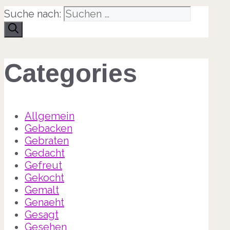
Suche nach:
Categories
Allgemein
Gebacken
Gebraten
Gedacht
Gefreut
Gekocht
Gemalt
Genaeht
Gesagt
Gesehen