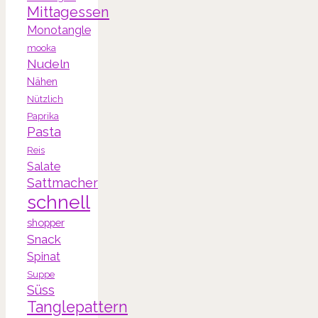
Mittagessen
Monotangle
mooka
Nudeln
Nähen
Nützlich
Paprika
Pasta
Reis
Salate
Sattmacher
schnell
shopper
Snack
Spinat
Suppe
Süss
Tanglepattern