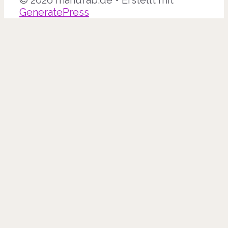
© 2026 manufab.de
• Erstellt mit
GeneratePress