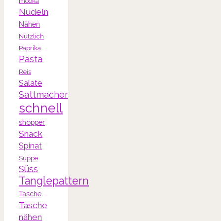
mooka
Nudeln
Nähen
Nützlich
Paprika
Pasta
Reis
Salate
Sattmacher
schnell
shopper
Snack
Spinat
Suppe
Süss
Tanglepattern
Tasche
Tasche
nähen