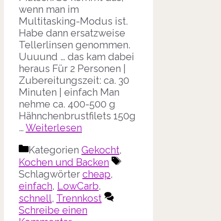
wenn man im
Multitasking-Modus ist.
Habe dann ersatzweise
Tellerlinsen genommen.
Uuuund … das kam dabei
heraus Für 2 Personen |
Zubereitungszeit: ca. 30
Minuten | einfach Man
nehme ca. 400-500 g
Hähnchenbrustfilets 150g
…
Weiterlesen
Kategorien
Gekocht
,
Kochen und Backen
Schlagwörter
cheap
,
einfach
,
LowCarb
,
schnell
,
Trennkost
Schreibe einen