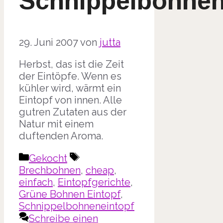
Schnippelbohnen
29. Juni 2007
von
jutta
Herbst, das ist die Zeit
der Eintöpfe. Wenn es
kühler wird, wärmt ein
Eintopf von innen. Alle
gutren Zutaten aus der
Natur mit einem
duftenden Aroma.
Kategorien
Schlagwörter
Gekocht
Brechbohnen
,
cheap
,
einfach
,
Eintopfgerichte
,
Grüne Bohnen Eintopf
,
Schnippelbohneneintopf
Schreibe einen