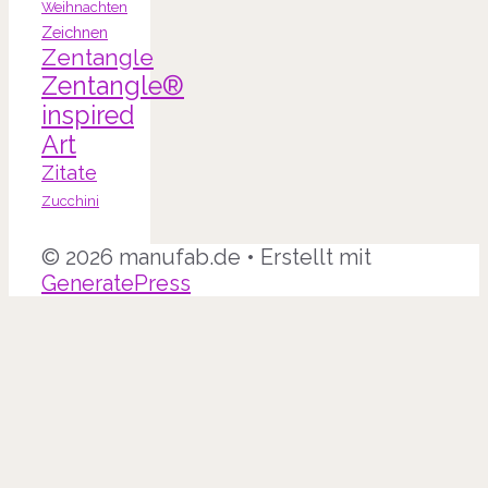
Weihnachten
Zeichnen
Zentangle
Zentangle®
inspired
Art
Zitate
Zucchini
© 2026 manufab.de
• Erstellt mit
GeneratePress