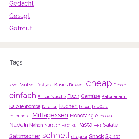
Gedacht
Gesagt
Gefreut
Tags
cheap
Auflauf
Basics
Asiatisch
Brokkoli
Dessert
Apfel
einfach
Fisch
Gemüse
Kalorienarm
Einkaufstasche
Kuchen
Kalorienbombe
Karotten
Leben
LowCarb
Mittagessen
Monotangle
mitbringsel
mooka
Pasta
Nudeln
Salate
Nähen
Nützlich
Paprika
Reis
schnell
Sattmacher
Snack
Spinat
shopper