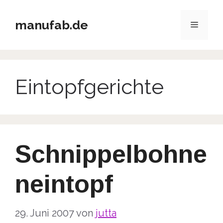
Zum
Inhalt
manufab.de
Menü
springen
Eintopfgerichte
Schnippelbohne
neintopf
29. Juni 2007
von
jutta