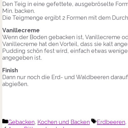
Den Teig in eine gefettete, ausgebröselte For
Min. backen.
Die Teigmenge ergibt 2 Formen mit dem Durch
Vanillecreme
Wenn der Boden gebacken ist, Vanillecreme ode
Vanillecreme hat den Vorteil, dass sie kalt an
Pudding schön fest wird, einfach etwas wenig
angegeben ist.
Finish
Dann nur noch die Erd- und Waldbeeren darauf 
abgießen.
Kategorien
Schlagwört
Gebacken
,
Kochen und Backen
Erdbeeren
,