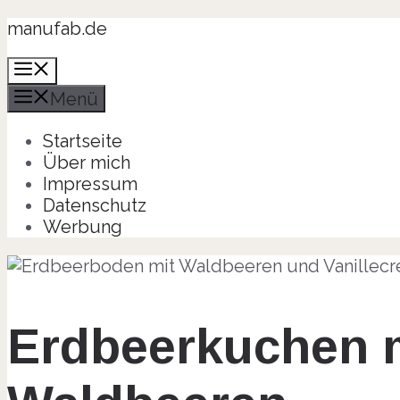
Zum
manufab.de
Inhalt
Menü
springen
Menü
Startseite
Über mich
Impressum
Datenschutz
Werbung
Erdbeerkuchen m