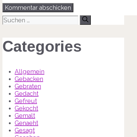
Suche
nach:
Categories
Allgemein
Gebacken
Gebraten
Gedacht
Gefreut
Gekocht
Gemalt
Genaeht
Gesagt