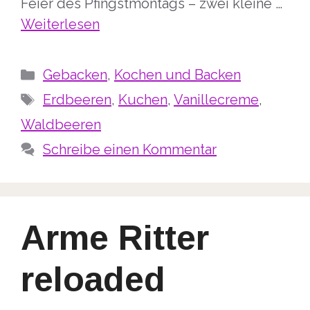
Feier des Pfingstmontags – zwei kleine …
Weiterlesen
Kategorien
Gebacken
,
Kochen und Backen
Schlagwörter
Erdbeeren
,
Kuchen
,
Vanillecreme
,
Waldbeeren
Schreibe einen Kommentar
Arme Ritter
reloaded