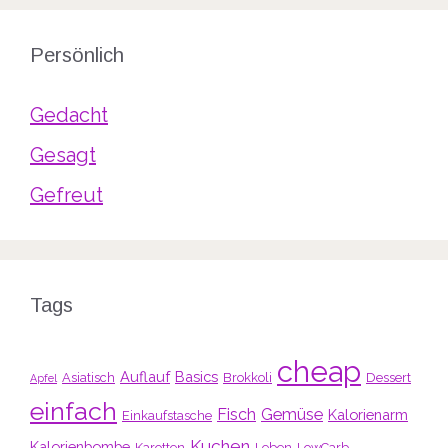
Persönlich
Gedacht
Gesagt
Gefreut
Tags
cheap
Auflauf
Basics
Asiatisch
Brokkoli
Dessert
Apfel
einfach
Fisch
Gemüse
Kalorienarm
Einkaufstasche
Kuchen
Kalorienbombe
Karotten
Leben
LowCarb