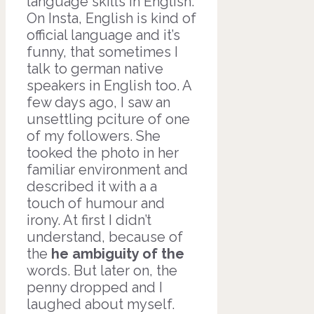
language skills in English.
On Insta, English is kind of
official language and it’s
funny, that sometimes I
talk to german native
speakers in English too. A
few days ago, I saw an
unsettling pciture of one
of my followers. She
tooked the photo in her
familiar environment and
described it with a a
touch of humour and
irony. At first I didn’t
understand, because of
the
he
ambiguity
of t
he
words. But later on, the
penny dropped and I
laughed about myself.