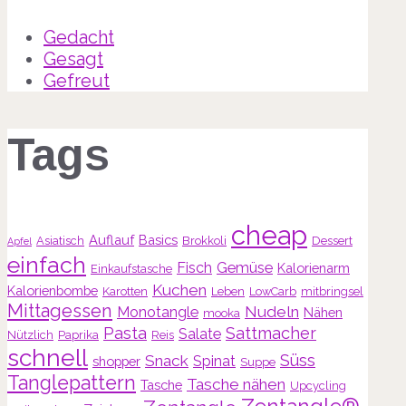
Gedacht
Gesagt
Gefreut
Tags
cheap
Auflauf
Basics
Asiatisch
Brokkoli
Dessert
Apfel
einfach
Fisch
Gemüse
Kalorienarm
Einkaufstasche
Kuchen
Kalorienbombe
Karotten
Leben
LowCarb
mitbringsel
Mittagessen
Nudeln
Monotangle
Nähen
mooka
Pasta
Sattmacher
Salate
Nützlich
Paprika
Reis
schnell
Süss
Snack
Spinat
shopper
Suppe
Tanglepattern
Tasche nähen
Tasche
Upcycling