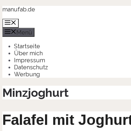
Zum
manufab.de
Inhalt
Menü
springen
Menü
Startseite
Über mich
Impressum
Datenschutz
Werbung
Minzjoghurt
Falafel mit Joghu