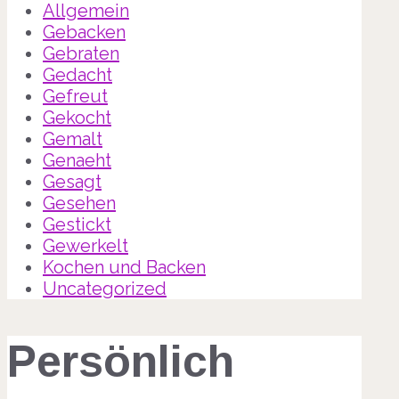
Allgemein
Gebacken
Gebraten
Gedacht
Gefreut
Gekocht
Gemalt
Genaeht
Gesagt
Gesehen
Gestickt
Gewerkelt
Kochen und Backen
Uncategorized
Persönlich