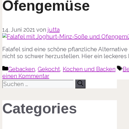
Ofengemüse
14. Juni 2021
von
jutta
Falafel sind eine schöne pflanzliche Alternative 
nicht so schwer herzustellen. Hier ein lecker
Kategorien
Sc
Gebacken
,
Gekocht
,
Kochen und Backen
Be
einen Kommentar
Suche
nach:
Categories