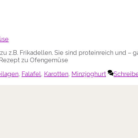
zu z.B. Frikadellen. Sie sind proteinreich und – g
es Rezept zu Ofengemüse
hlagwörter
ilagen
,
Falafel
,
Karotten
,
Minzjoghurt
Schreib