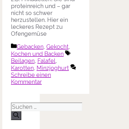
proteinreich und – gar
nicht so schwer
herzustellen. Hier ein
leckeres Rezept zu
Ofengemüse
Kategorien
Gebacken
,
Gekocht
,
Schlagwörter
Kochen und Backen
Beilagen
,
Falafel
,
Karotten
,
Minzjoghurt
Schreibe einen
Kommentar
Suche
nach: