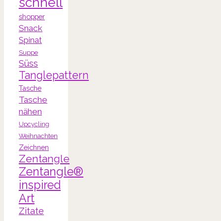
schnell
shopper
Snack
Spinat
Suppe
Süss
Tanglepattern
Tasche
Tasche
nähen
Upcycling
Weihnachten
Zeichnen
Zentangle
Zentangle®
inspired
Art
Zitate