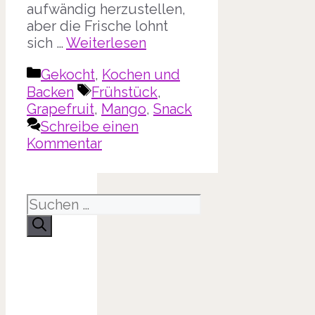
aufwändig herzustellen,
aber die Frische lohnt
sich …
Weiterlesen
Kategorien
Gekocht
,
Kochen und
Schlagwörter
Backen
Frühstück
,
Grapefruit
,
Mango
,
Snack
Schreibe einen
Kommentar
Suche
nach: