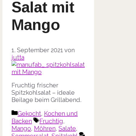
Salat mit
Mango
1. September 2021
von
jutta
Fruchtig frischer
Spitzkohlsalat – ideale
Beilage beim Grillabend.
Kategorien
Gekocht
,
Kochen und
Schlagwörter
Backen
Fruchtig
,
Mango
,
Möhren
,
Salate
,
Sommersalat
,
Spitzkohl