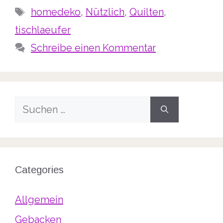
Schlagwörter
homedeko
,
Nützlich
,
Quilten
,
tischlaeufer
Schreibe einen Kommentar
Suche
nach:
Categories
Allgemein
Gebacken