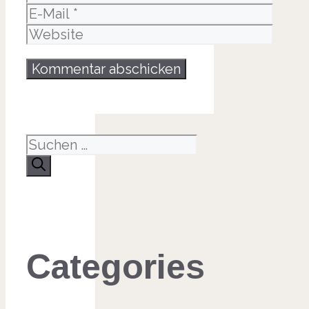
E-
Mail
Website
Suche
nach:
Categories