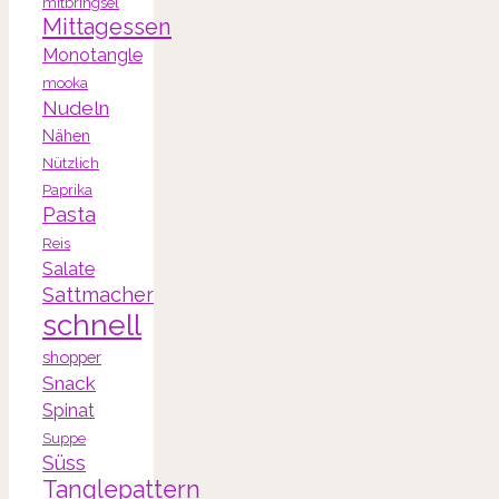
mitbringsel
Mittagessen
Monotangle
mooka
Nudeln
Nähen
Nützlich
Paprika
Pasta
Reis
Salate
Sattmacher
schnell
shopper
Snack
Spinat
Suppe
Süss
Tanglepattern