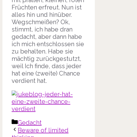
mit prallen, kleinen, roten
Früchten erfreut. Nun ist
alles hin und hinüber.
Wegschmeißen? Ok,
stimmt, ich habe dran
gedacht, aber dann habe
ich mich entschlossen sie
zu behalten. Habe sie
mächtig zurückgestutzt,
weil Ich finde, dass jeder
hat eine (zweite) Chance
verdient hat.
Kategorien
Gedacht
Beware of limited