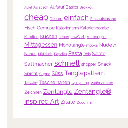
Auflauf
Basics
Asiatisch
Brokkoli
Apfel
cheap
einfach
Dessert
Einkaufstasche
Fisch
Gemüse
Kalorienarm
Kalorienbombe
Kuchen
Karotten
Leben
LowCarb
mitbringsel
Mittagessen
Nudeln
Monotangle
mooka
Pasta
Salate
Nähen
Nützlich
Paprika
Reis
schnell
Sattmacher
Snack
shopper
Tanglepattern
Süss
Spinat
Suppe
Tasche nähen
Tasche
Upcycling
Weihnachten
Zentangle®
Zentangle
Zeichnen
inspired Art
Zitate
Zucchini