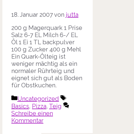
18. Januar 2007
von
jutta
200 g Magerquark 1 Prise
Salz 6-7 EL Milch 6-/ EL
Öl 1 Ei 1 TL backpulver
100 g Zucker 400 g Mehl
Ein Quark-Ölteig ist
weniger mächtig als ein
normaler Rührteig und
eignet sich gut als Boden
für Obstkuchen.
Kategorien
Schlagwörter
Uncategorized
Basics
,
Pizza
,
Teig
Schreibe einen
Kommentar