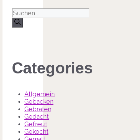
Suche
nach:
Categories
Allgemein
Gebacken
Gebraten
Gedacht
Gefreut
Gekocht
Gemalt