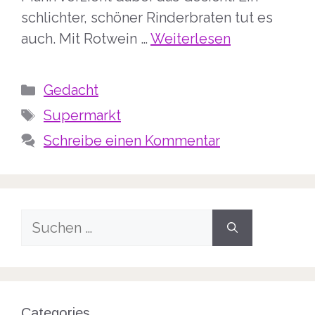
schlichter, schöner Rinderbraten tut es
auch. Mit Rotwein …
Weiterlesen
Kategorien
Gedacht
Schlagwörter
Supermarkt
Schreibe einen Kommentar
Suche
nach:
Categories