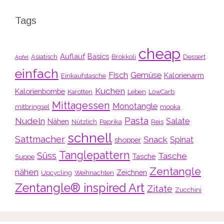
Tags
cheap
Auflauf
Basics
Asiatisch
Brokkoli
Dessert
Apfel
einfach
Fisch
Gemüse
Kalorienarm
Einkaufstasche
Kuchen
Kalorienbombe
Karotten
Leben
LowCarb
Mittagessen
Monotangle
mitbringsel
mooka
Pasta
Nudeln
Salate
Nähen
Nützlich
Paprika
Reis
schnell
Sattmacher
Snack
Spinat
shopper
Tanglepattern
Süss
Tasche
Tasche
Suppe
Zentangle
nähen
Zeichnen
Upcycling
Weihnachten
Zentangle® inspired Art
Zitate
Zucchini