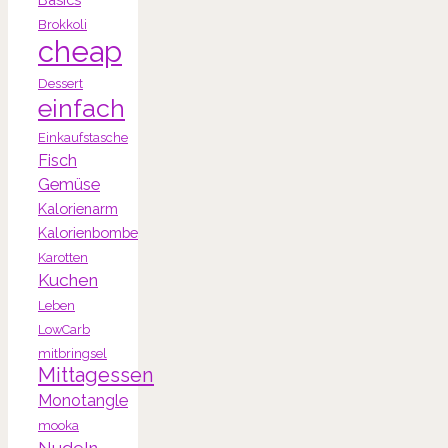
Brokkoli
cheap
Dessert
einfach
Einkaufstasche
Fisch
Gemüse
Kalorienarm
Kalorienbombe
Karotten
Kuchen
Leben
LowCarb
mitbringsel
Mittagessen
Monotangle
mooka
Nudeln