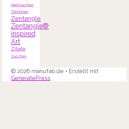
Weihnachten
Zeichnen
Zentangle
Zentangle®
inspired
Art
Zitate
Zucchini
© 2026 manufab.de
• Erstellt mit
GeneratePress