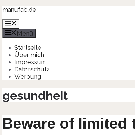
Zum
manufab.de
Inhalt
Menü
springen
Menü
Startseite
Über mich
Impressum
Datenschutz
Werbung
gesundheit
Beware of limited 