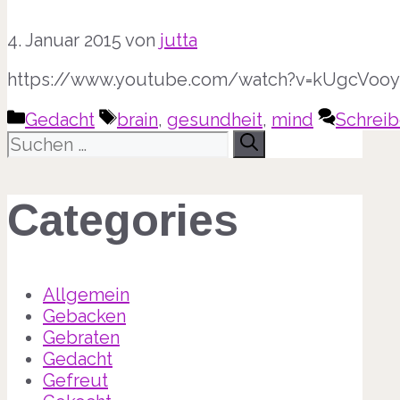
4. Januar 2015
von
jutta
https://www.youtube.com/watch?v=kUgcVooy
Kategorien
Schlagwörter
Gedacht
brain
,
gesundheit
,
mind
Schrei
Suche
nach:
Categories
Allgemein
Gebacken
Gebraten
Gedacht
Gefreut