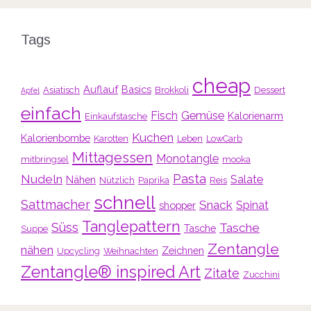
Tags
cheap
Auflauf
Basics
Asiatisch
Brokkoli
Dessert
Apfel
einfach
Fisch
Gemüse
Kalorienarm
Einkaufstasche
Kuchen
Kalorienbombe
Karotten
Leben
LowCarb
Mittagessen
Monotangle
mitbringsel
mooka
Pasta
Nudeln
Salate
Nähen
Nützlich
Paprika
Reis
schnell
Sattmacher
Snack
Spinat
shopper
Tanglepattern
Süss
Tasche
Tasche
Suppe
Zentangle
nähen
Zeichnen
Upcycling
Weihnachten
Zentangle® inspired Art
Zitate
Zucchini