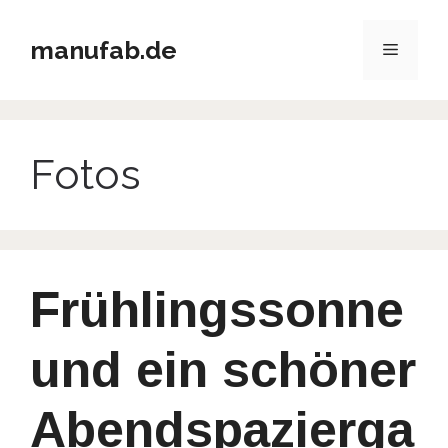
Zum
Inhalt
manufab.de
Menü
springen
Fotos
Frühlingssonne
und ein schöner
Abendspazierga