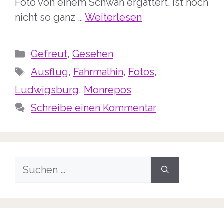
Foto von einem Schwan ergattert. Ist noch
nicht so ganz …
Weiterlesen
Kategorien
Gefreut
,
Gesehen
Schlagwörter
Ausflug
,
Fahrmalhin
,
Fotos
,
Ludwigsburg
,
Monrepos
Schreibe einen Kommentar
Suche
nach: