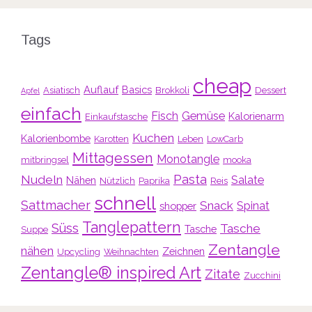
Tags
cheap
Auflauf
Basics
Asiatisch
Brokkoli
Dessert
Apfel
einfach
Fisch
Gemüse
Kalorienarm
Einkaufstasche
Kuchen
Kalorienbombe
Karotten
Leben
LowCarb
Mittagessen
Monotangle
mitbringsel
mooka
Pasta
Nudeln
Salate
Nähen
Nützlich
Paprika
Reis
schnell
Sattmacher
Snack
Spinat
shopper
Tanglepattern
Süss
Tasche
Tasche
Suppe
Zentangle
nähen
Zeichnen
Upcycling
Weihnachten
Zentangle® inspired Art
Zitate
Zucchini