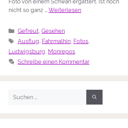
Foto von einem Schwan ergattert. Ist noch
nicht so ganz …
Weiterlesen
Kategorien
Gefreut
,
Gesehen
Schlagwörter
Ausflug
,
Fahrmalhin
,
Fotos
,
Ludwigsburg
,
Monrepos
Schreibe einen Kommentar
Suche
nach: