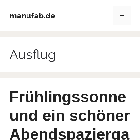
Zum
Inhalt
manufab.de
Menü
springen
Ausflug
Frühlingssonne
und ein schöner
Abendspazierga