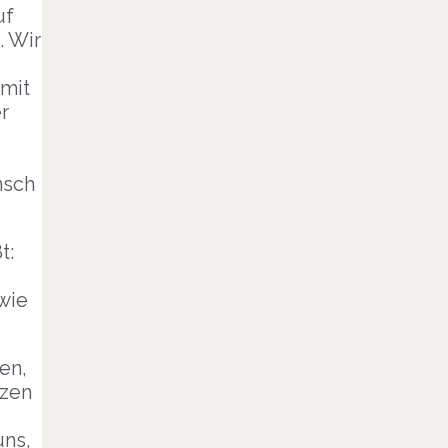
uf
. Wir
 mit
r
nsch
t:
wie
en,
tzen
uns,