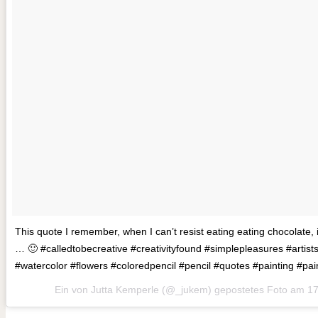
This quote I remember, when I can’t resist eating eating chocolate
… 🙂 #calledtobecreative #creativityfound #simplepleasures #artists
#watercolor #flowers #coloredpencil #pencil #quotes #painting #pai
Ein von Jutta Kemperle (@_jukem) gepostetes Foto am
17