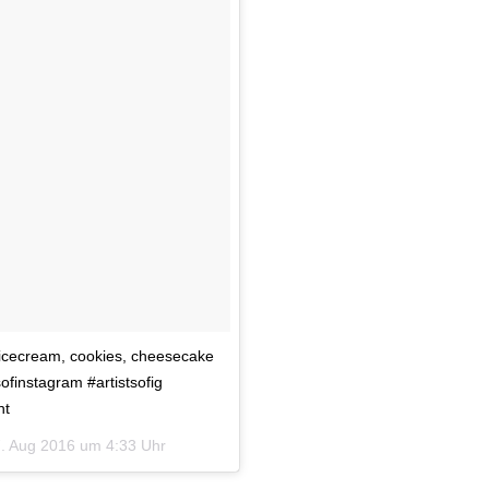
, icecream, cookies, cheesecake
ofinstagram #artistsofig
nt
. Aug 2016 um 4:33 Uhr