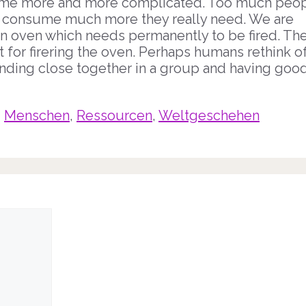
ecome more and more complicated. Too much peo
 consume much more they really need. We are
ke an oven which needs permanently to be fired. Th
ft for firering the oven. Perhaps humans rethink o
anding close together in a group and having goo
,
Menschen
,
Ressourcen
,
Weltgeschehen