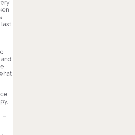
very
aken
s
 last
to
 and
we
 what
ace
py,
y –