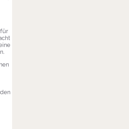
für
acht
eine
n.
chen
rden