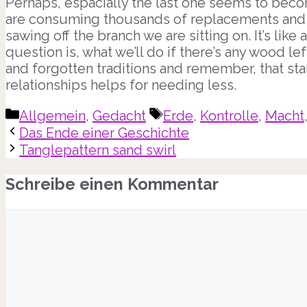
Perhaps, espacially the last one seems to b
are consuming thousands of replacements and
sawing off the branch we are sitting on. It’s li
question is, what we’ll do if there’s any wood le
and forgotten traditions and remember, that st
relationships helps for needing less.
Kategorien
Schlagwörter
Allgemein
,
Gedacht
Erde
,
Kontrolle
,
Macht
Das Ende einer Geschichte
Tanglepattern sand swirl
Schreibe einen Kommentar
Kommentar