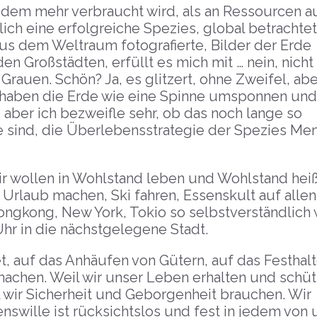
n dem mehr verbraucht wird, als an Ressourcen a
ich eine erfolgreiche Spezies, global betrachtet
us dem Weltraum fotografierte, Bilder der Erde
n Großstädten, erfüllt es mich mit … nein, nicht
 Grauen. Schön? Ja, es glitzert, ohne Zweifel, abe
ir haben die Erde wie eine Spinne umsponnen und
 aber ich bezweifle sehr, ob das noch lange so
ge sind, die Überlebensstrategie der Spezies Me
r wollen in Wohlstand leben und Wohlstand heiß
 Urlaub machen, Ski fahren, Essenskult auf allen
ongkong, New York, Tokio so selbstverständlich 
hr in die nächstgelegene Stadt.
, auf das Anhäufen von Gütern, auf das Festhalt
achen. Weil wir unser Leben erhalten und schü
 wir Sicherheit und Geborgenheit brauchen. Wir
swille ist rücksichtslos und fest in jedem von 