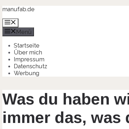
Zum
manufab.de
Inhalt
Menü
springen
Menü
Startseite
Über mich
Impressum
Datenschutz
Werbung
Was du haben will
immer das, was 