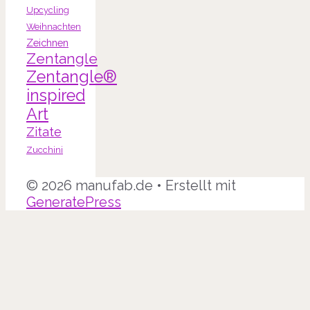
Upcycling
Weihnachten
Zeichnen
Zentangle
Zentangle®
inspired
Art
Zitate
Zucchini
© 2026 manufab.de
• Erstellt mit
GeneratePress