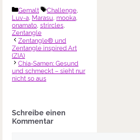
Kategorien
Schlagwörter
Gemalt
Challenge
,
Luv-a
,
Marasu
,
mooka
,
onamato
,
strircles
,
Zentangle
Zentangle® und
Zentangle inspired Art
(ZIA)
Chia-Samen: Gesund
und schmeckt – sieht nur
nicht so aus
Schreibe einen
Kommentar
Kommentar