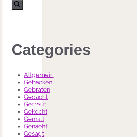
nach:
Categories
Allgemein
Gebacken
Gebraten
Gedacht
Gefreut
Gekocht
Gemalt
Genaeht
Gesagt