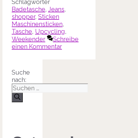
Schlagwörter
Badetasche
,
Jeans
,
shopper
,
Sticken
Maschinensticken
,
Tasche
,
Upcycling
,
Weekender
Schreibe
einen Kommentar
Suche
nach: