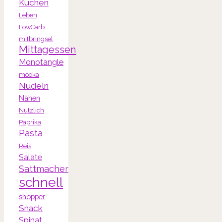
Kuchen
Leben
LowCarb
mitbringsel
Mittagessen
Monotangle
mooka
Nudeln
Nähen
Nützlich
Paprika
Pasta
Reis
Salate
Sattmacher
schnell
shopper
Snack
Spinat