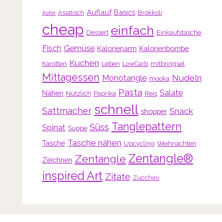
Auflauf
Basics
Asiatisch
Brokkoli
Apfel
cheap
einfach
Dessert
Einkaufstasche
Fisch
Gemüse
Kalorienarm
Kalorienbombe
Kuchen
Karotten
Leben
LowCarb
mitbringsel
Mittagessen
Nudeln
Monotangle
mooka
Pasta
Salate
Nähen
Nützlich
Paprika
Reis
schnell
Sattmacher
Snack
shopper
Tanglepattern
Süss
Spinat
Suppe
Tasche nähen
Tasche
Upcycling
Weihnachten
Zentangle®
Zentangle
Zeichnen
inspired Art
Zitate
Zucchini