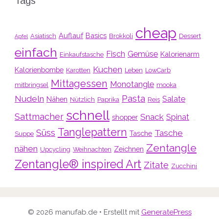
Tags
cheap
Auflauf
Basics
Asiatisch
Brokkoli
Dessert
Apfel
einfach
Fisch
Gemüse
Kalorienarm
Einkaufstasche
Kuchen
Kalorienbombe
Karotten
Leben
LowCarb
Mittagessen
Monotangle
mitbringsel
mooka
Pasta
Nudeln
Salate
Nähen
Nützlich
Paprika
Reis
schnell
Sattmacher
Snack
Spinat
shopper
Tanglepattern
Süss
Tasche
Tasche
Suppe
Zentangle
nähen
Zeichnen
Upcycling
Weihnachten
Zentangle® inspired Art
Zitate
Zucchini
© 2026 manufab.de
• Erstellt mit
GeneratePress